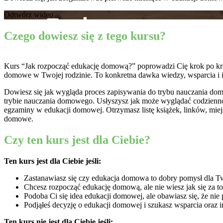
Odtwórz wideo
Czego dowiesz się z tego kursu?
Kurs “Jak rozpocząć edukację domową?” poprowadzi Cię krok po krok
domowe w Twojej rodzinie. To konkretna dawka wiedzy, wsparcia i i
Dowiesz się jak wygląda proces zapisywania do trybu nauczania do
trybie nauczania domowego. Usłyszysz jak może wyglądać codzienność
egzaminy w edukacji domowej. Otrzymasz listę książek, linków, miejs
domowe.
Czy ten kurs jest dla Ciebie?
Ten kurs jest dla Ciebie jeśli:
Zastanawiasz się czy edukacja domowa to dobry pomysł dla Tw
Chcesz rozpocząć edukację domową, ale nie wiesz jak się za to
Podoba Ci się idea edukacji domowej, ale obawiasz się, że nie
Podjąłeś decyzję o edukacji domowej i szukasz wsparcia oraz in
Ten kurs nie jest dla Ciebie jeśli: