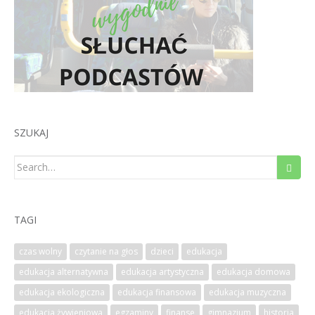
SZUKAJ
Search
for:
TAGI
czas wolny
czytanie na głos
dzieci
edukacja
edukacja alternatywna
edukacja artystyczna
edukacja domowa
edukacja ekologiczna
edukacja finansowa
edukacja muzyczna
edukacja żywieniowa
egzaminy
finanse
gimnazjum
historia