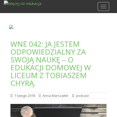
S
TOGGLE
k
i
p
t
o
m
WNE 042: JA JESTEM
a
ODPOWIEDZIALNY ZA
i
n
SWOJĄ NAUKĘ – O
c
EDUKACJI DOMOWEJ W
o
LICEUM Z TOBIASZEM
n
CHYRĄ.
t
e
n
1 lutego 2018
Anna Marszałek
podcast
t