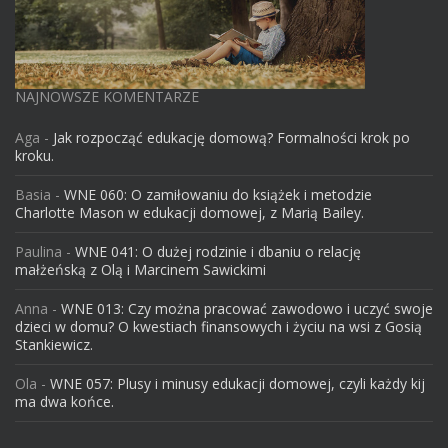
NAJNOWSZE KOMENTARZE
Aga
-
Jak rozpocząć edukację domową? Formalności krok po
kroku.
Basia
-
WNE 060: O zamiłowaniu do książek i metodzie
Charlotte Mason w edukacji domowej, z Marią Bailey.
Paulina
-
WNE 041: O dużej rodzinie i dbaniu o relację
małżeńską z Olą i Marcinem Sawickimi
Anna
-
WNE 013: Czy można pracować zawodowo i uczyć swoje
dzieci w domu? O kwestiach finansowych i życiu na wsi z Gosią
Stankiewicz.
Ola
-
WNE 057: Plusy i minusy edukacji domowej, czyli każdy kij
ma dwa końce.