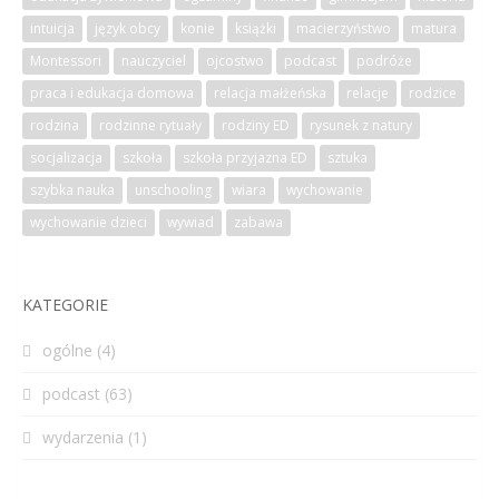
intuicja
język obcy
konie
książki
macierzyństwo
matura
Montessori
nauczyciel
ojcostwo
podcast
podróże
praca i edukacja domowa
relacja małżeńska
relacje
rodzice
rodzina
rodzinne rytuały
rodziny ED
rysunek z natury
socjalizacja
szkoła
szkoła przyjazna ED
sztuka
szybka nauka
unschooling
wiara
wychowanie
wychowanie dzieci
wywiad
zabawa
KATEGORIE
ogólne
(4)
podcast
(63)
wydarzenia
(1)