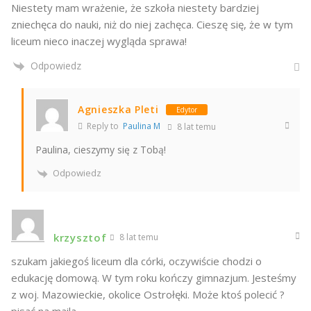
Niestety mam wrażenie, że szkoła niestety bardziej
zniechęca do nauki, niż do niej zachęca. Cieszę się, że w tym
liceum nieco inaczej wygląda sprawa!
Odpowiedz
Agnieszka Pleti
Edytor
Reply to
Paulina M
8 lat temu
Paulina, cieszymy się z Tobą!
Odpowiedz
krzysztof
8 lat temu
szukam jakiegoś liceum dla córki, oczywiście chodzi o
edukację domową. W tym roku kończy gimnazjum. Jesteśmy
z woj. Mazowieckie, okolice Ostrołęki. Może ktoś polecić ?
pisać na maila