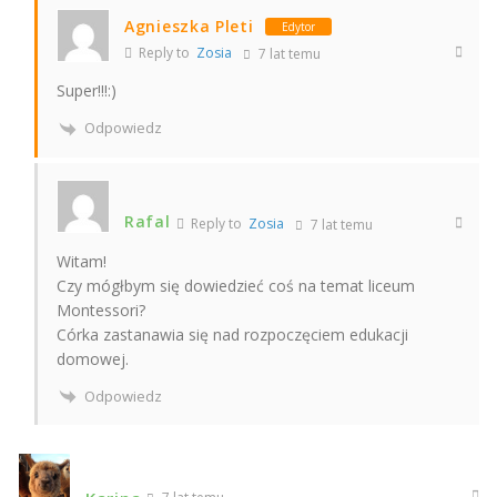
Agnieszka Pleti
Edytor
Reply to
Zosia
7 lat temu
Super!!!:)
Odpowiedz
Rafal
Reply to
Zosia
7 lat temu
Witam!
Czy mógłbym się dowiedzieć coś na temat liceum
Montessori?
Córka zastanawia się nad rozpoczęciem edukacji
domowej.
Odpowiedz