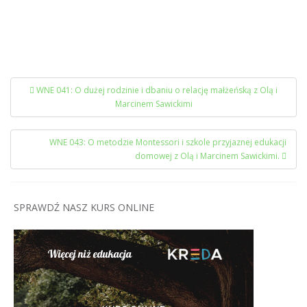
Nawigacja
WNE 041: O dużej rodzinie i dbaniu o relację małżeńską z Olą i
postu
Marcinem Sawickimi
WNE 043: O metodzie Montessori i szkole przyjaznej edukacji
domowej z Olą i Marcinem Sawickimi.
SPRAWDŹ NASZ KURS ONLINE