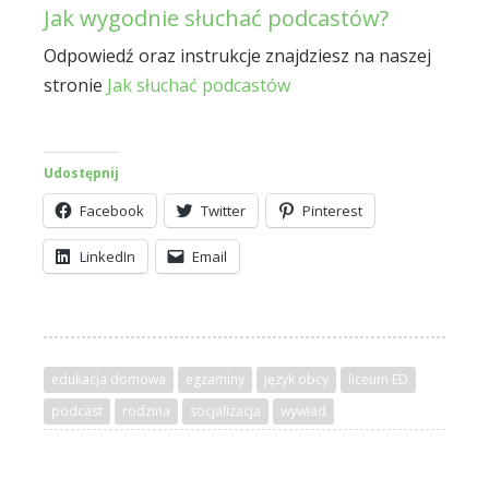
Jak wygodnie słuchać podcastów?
Odpowiedź oraz instrukcje znajdziesz na naszej
stronie
Jak słuchać podcastów
Udostępnij
Facebook
Twitter
Pinterest
LinkedIn
Email
edukacja domowa
egzaminy
język obcy
liceum ED
podcast
rodzina
socjalizacja
wywiad