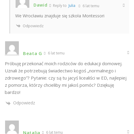
Dawid
Reply to
Julia
6 lat temu
We Wrocławiu znajduje się szkoła Montessori
Odpowiedz
Beata G
6 lat temu
Próbuję przekonać moich rodziców do edukacji domowej.
Uznali że potrzebują świadectwo kogoś „normalnego i
zdrowego”? Pytanie: czy są tu jacyś licealiści w ED, najlepiej
z pomorza, którzy chcieliby mi jakoś pomóc? Dziękuję
bardzo!
Odpowiedz
Natalia
6 lat temu