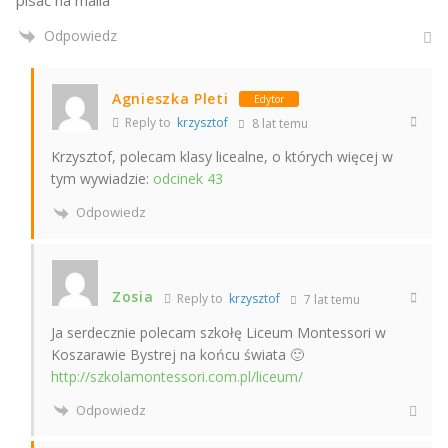
Odpowiedz
Agnieszka Pleti
Edytor
Reply to
krzysztof
8 lat temu
Krzysztof, polecam klasy licealne, o których więcej w
tym wywiadzie:
odcinek 43
Odpowiedz
Zosia
Reply to
krzysztof
7 lat temu
Ja serdecznie polecam szkołę Liceum Montessori w
Koszarawie Bystrej na końcu świata 🙂
http://szkolamontessori.com.pl/liceum/
Odpowiedz