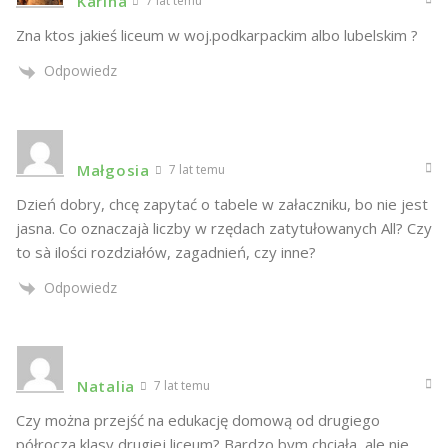
Karina
7 lat temu
Zna ktos jakieś liceum w woj.podkarpackim albo lubelskim ?
Odpowiedz
Małgosia
7 lat temu
Dzień dobry, chcę zapytać o tabele w załaczniku, bo nie jest
jasna. Co oznaczajà liczby w rzędach zatytułowanych All? Czy
to sà ilości rozdziałów, zagadnień, czy inne?
Odpowiedz
Natalia
7 lat temu
Czy można przejść na edukację domową od drugiego
półrocza klasy drugiej liceum? Bardzo bym chciała, ale nie