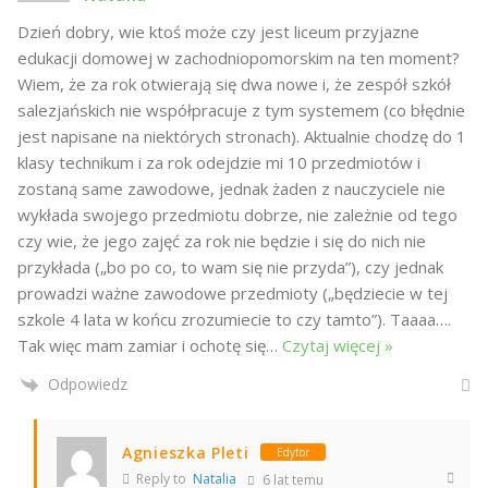
Dzień dobry, wie ktoś może czy jest liceum przyjazne
edukacji domowej w zachodniopomorskim na ten moment?
Wiem, że za rok otwierają się dwa nowe i, że zespół szkół
salezjańskich nie współpracuje z tym systemem (co błędnie
jest napisane na niektórych stronach). Aktualnie chodzę do 1
klasy technikum i za rok odejdzie mi 10 przedmiotów i
zostaną same zawodowe, jednak żaden z nauczyciele nie
wykłada swojego przedmiotu dobrze, nie zależnie od tego
czy wie, że jego zajęć za rok nie będzie i się do nich nie
przykłada („bo po co, to wam się nie przyda”), czy jednak
prowadzi ważne zawodowe przedmioty („będziecie w tej
szkole 4 lata w końcu zrozumiecie to czy tamto”). Taaaa….
Tak więc mam zamiar i ochotę się
…
Czytaj więcej »
Odpowiedz
Agnieszka Pleti
Edytor
Reply to
Natalia
6 lat temu