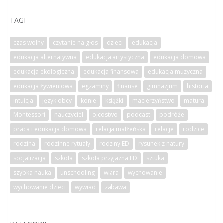
TAGI
czas wolny
czytanie na głos
dzieci
edukacja
edukacja alternatywna
edukacja artystyczna
edukacja domowa
edukacja ekologiczna
edukacja finansowa
edukacja muzyczna
edukacja żywieniowa
egzaminy
finanse
gimnazjum
historia
intuicja
język obcy
konie
książki
macierzyństwo
matura
Montessori
nauczyciel
ojcostwo
podcast
podróże
praca i edukacja domowa
relacja małżeńska
relacje
rodzice
rodzina
rodzinne rytuały
rodziny ED
rysunek z natury
socjalizacja
szkoła
szkoła przyjazna ED
sztuka
szybka nauka
unschooling
wiara
wychowanie
wychowanie dzieci
wywiad
zabawa