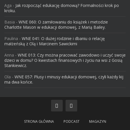
Aga
-
Jak rozpocząć edukację domową? Formalności krok po
kroku.
Basia
-
WNE 060: O zamiłowaniu do książek i metodzie
Charlotte Mason w edukacji domowej, z Marią Bailey.
Paulina
-
WNE 041: O dużej rodzinie i dbaniu o relację
małżeńską z Olą i Marcinem Sawickimi
Anna
-
WNE 013: Czy można pracować zawodowo i uczyć swoje
dzieci w domu? O kwestiach finansowych i życiu na wsi z Gosią
Stankiewicz.
Ola
-
WNE 057: Plusy i minusy edukacji domowej, czyli każdy kij
ma dwa końce.
STRONA GŁÓWNA
PODCAST
MAGAZYN