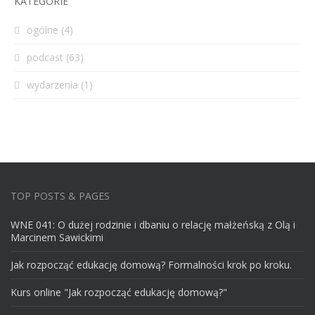
KATEGORIE
ogólne
(4)
podcast
(63)
wydarzenia
(1)
TOP POSTS & PAGES
WNE 041: O dużej rodzinie i dbaniu o relację małżeńską z Olą i
Marcinem Sawickimi
Jak rozpocząć edukację domową? Formalności krok po kroku.
Kurs online "Jak rozpocząć edukację domową?"