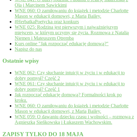
Olą i Marcinem Sawickimi
WNE 060: O zamiłowaniu do książek i metodzie Charlotte
Mason w edukacji domowej, z Marią Bailey.
#HerbatkaPoetycka oraz konkurs
WNE 025: Rodzina jest pierwszym i najważniejszym
miejscem, w którym uczymy się życia. Rozmowa z Natalią
Niemen i Mateuszem Otrembą
Kurs online "Jak rozpocząć edukację domową?"
Napisz do nas
Ostatnie wpisy
WNE 062: Czy słuchanie intuicji w życiu i w edukacji to
dobry pomysł? Część 2
WNE 061: Czy słuchanie intuicji w życiu i w edukacji to
dobry pomysł? Część 1
Jak rozpocząć edukację domową? Formalności krok po
kroku.
WNE 060: O zamiłowaniu do książek i metodzie Charlotte
Mason w edukacji domowej, z Marią Bailey.
WNE 059: O dawaniu dziecku czasu i wolności – rozmowa z
Agnieszką Sieńkowską i Łukaszem Wachowskim.
ZAPISY TYLKO DO 18 MAJA