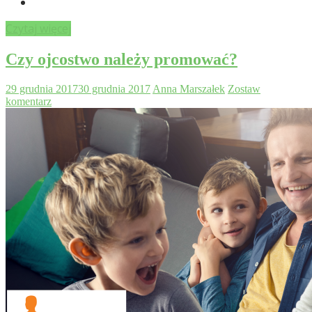
Czytaj więcej
Czy ojcostwo należy promować?
29 grudnia 2017
30 grudnia 2017
Anna Marszałek
Zostaw
komentarz