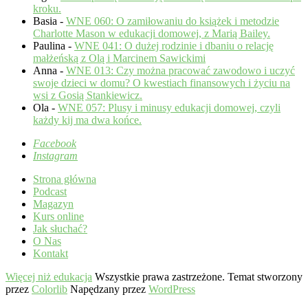
kroku.
Basia
-
WNE 060: O zamiłowaniu do książek i metodzie
Charlotte Mason w edukacji domowej, z Marią Bailey.
Paulina
-
WNE 041: O dużej rodzinie i dbaniu o relację
małżeńską z Olą i Marcinem Sawickimi
Anna
-
WNE 013: Czy można pracować zawodowo i uczyć
swoje dzieci w domu? O kwestiach finansowych i życiu na
wsi z Gosią Stankiewicz.
Ola
-
WNE 057: Plusy i minusy edukacji domowej, czyli
każdy kij ma dwa końce.
Facebook
Instagram
Strona główna
Podcast
Magazyn
Kurs online
Jak słuchać?
O Nas
Kontakt
Więcej niż edukacja
Wszystkie prawa zastrzeżone. Temat stworzony
przez
Colorlib
Napędzany przez
WordPress