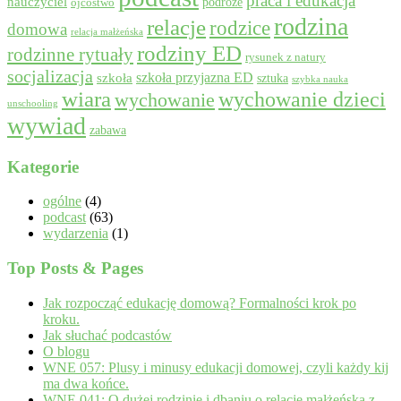
praca i edukacja
nauczyciel
podróże
ojcostwo
rodzina
relacje
rodzice
domowa
relacja małżeńska
rodziny ED
rodzinne rytuały
rysunek z natury
socjalizacja
szkoła przyjazna ED
szkoła
sztuka
szybka nauka
wiara
wychowanie dzieci
wychowanie
unschooling
wywiad
zabawa
Kategorie
ogólne
(4)
podcast
(63)
wydarzenia
(1)
Top Posts & Pages
Jak rozpocząć edukację domową? Formalności krok po
kroku.
Jak słuchać podcastów
O blogu
WNE 057: Plusy i minusy edukacji domowej, czyli każdy kij
ma dwa końce.
WNE 041: O dużej rodzinie i dbaniu o relację małżeńską z