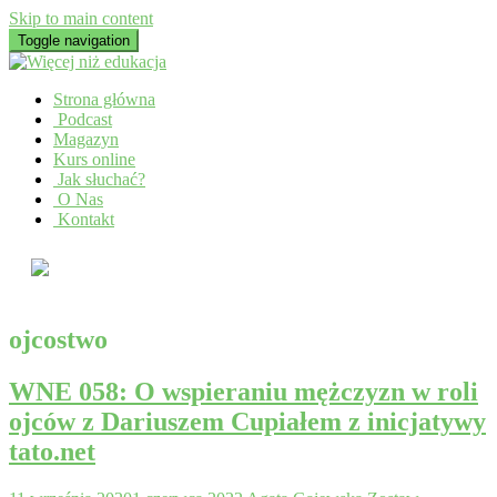
Skip to main content
Toggle navigation
Strona główna
Podcast
Magazyn
Kurs online
Jak słuchać?
O Nas
Kontakt
ojcostwo
WNE 058: O wspieraniu mężczyzn w roli
ojców z Dariuszem Cupiałem z inicjatywy
tato.net