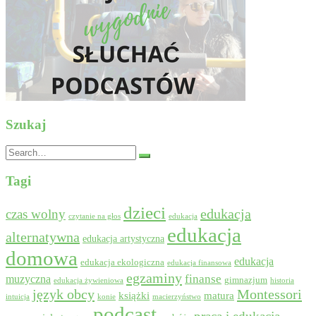
Szukaj
Search
for:
Tagi
dzieci
edukacja
czas wolny
czytanie na głos
edukacja
edukacja
alternatywna
edukacja artystyczna
domowa
edukacja
edukacja ekologiczna
edukacja finansowa
egzaminy
muzyczna
finanse
gimnazjum
edukacja żywieniowa
historia
język obcy
Montessori
książki
matura
intuicja
konie
macierzyństwo
podcast