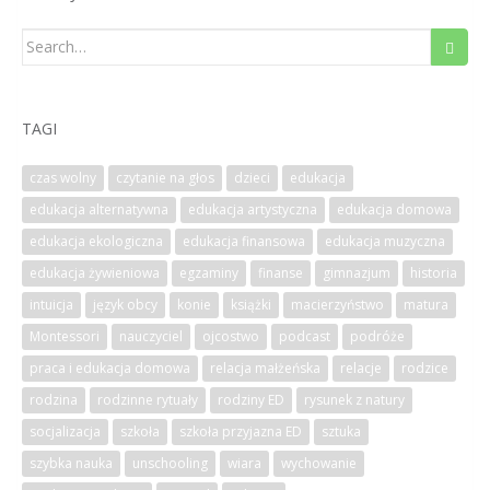
Search
for:
TAGI
czas wolny
czytanie na głos
dzieci
edukacja
edukacja alternatywna
edukacja artystyczna
edukacja domowa
edukacja ekologiczna
edukacja finansowa
edukacja muzyczna
edukacja żywieniowa
egzaminy
finanse
gimnazjum
historia
intuicja
język obcy
konie
książki
macierzyństwo
matura
Montessori
nauczyciel
ojcostwo
podcast
podróże
praca i edukacja domowa
relacja małżeńska
relacje
rodzice
rodzina
rodzinne rytuały
rodziny ED
rysunek z natury
socjalizacja
szkoła
szkoła przyjazna ED
sztuka
szybka nauka
unschooling
wiara
wychowanie