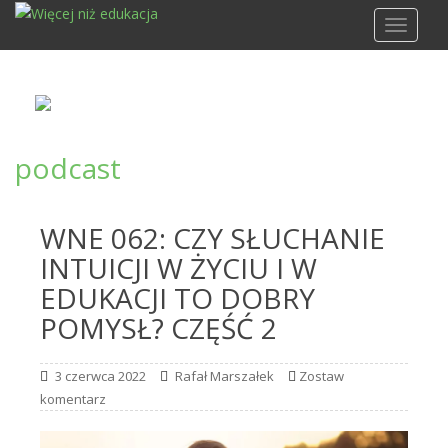
S
TOGGLE
k
i
p
t
o
m
podcast
a
i
n
WNE 062: CZY SŁUCHANIE
c
INTUICJI W ŻYCIU I W
o
n
EDUKACJI TO DOBRY
t
POMYSŁ? CZĘŚĆ 2
e
n
3 czerwca 2022
Rafał Marszałek
Zostaw
t
komentarz