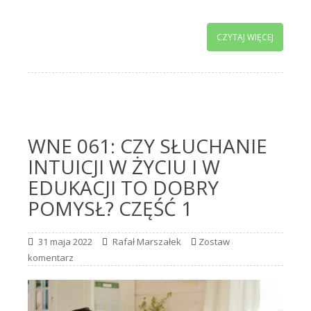
CZYTAJ WIĘCEJ
WNE 061: CZY SŁUCHANIE
INTUICJI W ŻYCIU I W
EDUKACJI TO DOBRY
POMYSŁ? CZĘŚĆ 1
31 maja 2022
Rafał Marszałek
Zostaw
komentarz