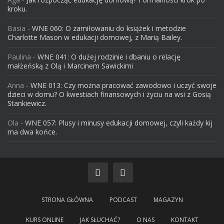
kroku.
Basia
-
WNE 060: O zamiłowaniu do książek i metodzie
Charlotte Mason w edukacji domowej, z Marią Bailey.
Paulina
-
WNE 041: O dużej rodzinie i dbaniu o relację
małżeńską z Olą i Marcinem Sawickimi
Anna
-
WNE 013: Czy można pracować zawodowo i uczyć swoje
dzieci w domu? O kwestiach finansowych i życiu na wsi z Gosią
Stankiewicz.
Ola
-
WNE 057: Plusy i minusy edukacji domowej, czyli każdy kij
ma dwa końce.
STRONA GŁÓWNA
PODCAST
MAGAZYN
KURS ONLINE
JAK SŁUCHAĆ?
O NAS
KONTAKT