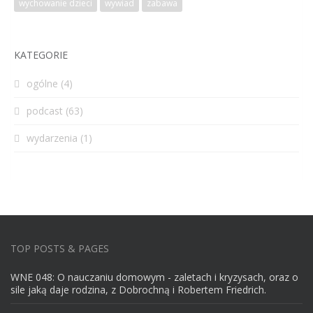
wychowanie dzieci
wywiad
zabawa
KATEGORIE
ogólne
(4)
podcast
(63)
wydarzenia
(1)
TOP POSTS & PAGES
WNE 048: O nauczaniu domowym - zaletach i kryzysach, oraz o
sile jaką daje rodzina, z Dobrochną i Robertem Friedrich.