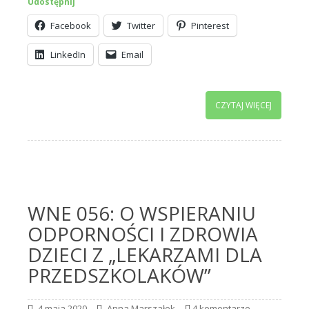
Udostępnij
Facebook
Twitter
Pinterest
LinkedIn
Email
CZYTAJ WIĘCEJ
WNE 056: O WSPIERANIU
ODPORNOŚCI I ZDROWIA
DZIECI Z „LEKARZAMI DLA
PRZEDSZKOLAKÓW”
4 maja 2020
Anna Marszałek
4 komentarze