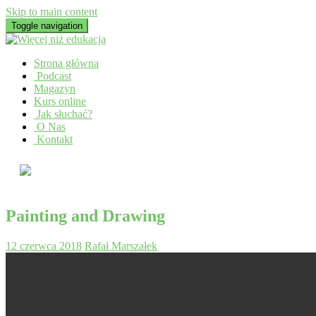
Skip to main content
Toggle navigation
Strona główna
Podcast
Magazyn
Kurs online
Jak słuchać?
O Nas
Kontakt
Painting and Drawing
12 czerwca 2018
Rafał Marszałek