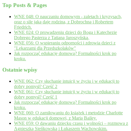
Top Posts & Pages
WNE 048: O nauczaniu domowym - zaletach i kryzysach,
oraz o sile jaką daje rodzina, z Dobrochną i Robertem
Friedrich.
WNE 024: O prowadzeniu dzieci do Boga i Katechezie
Dobrego Pasterza z Tatianą Jaroszyńską.
WNE 056: O wspieraniu odporności i zdrowia dzieci z
"Lekarzami dla Przedszkolaków"
Jak rozpocząć edukację domową? Formalności krok po
kroku.
Ostatnie wpisy
WNE 062: Czy słuchanie intuicji w życiu i w edukacji to
dobry pomysł? Część 2
WNE 061: Czy słuchanie intuicji w życiu i w edukacji to
dobry pomysł? Część 1
Jak rozpocząć edukację domową? Formalności krok po
kroku.
WNE 060: O zamiłowaniu do książek i metodzie Charlotte
Mason w edukacji domowej, z Marią Bailey.
WNE 059: O dawaniu dziecku czasu i wolności – rozmowa z
Agnieszką Sieńkowską i Łukaszem Wachowskim.