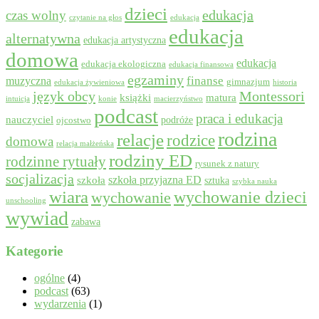
dzieci
edukacja
czas wolny
czytanie na głos
edukacja
edukacja
alternatywna
edukacja artystyczna
domowa
edukacja
edukacja ekologiczna
edukacja finansowa
egzaminy
muzyczna
finanse
gimnazjum
edukacja żywieniowa
historia
język obcy
Montessori
książki
matura
intuicja
konie
macierzyństwo
podcast
praca i edukacja
nauczyciel
podróże
ojcostwo
rodzina
relacje
rodzice
domowa
relacja małżeńska
rodziny ED
rodzinne rytuały
rysunek z natury
socjalizacja
szkoła przyjazna ED
szkoła
sztuka
szybka nauka
wiara
wychowanie dzieci
wychowanie
unschooling
wywiad
zabawa
Kategorie
ogólne
(4)
podcast
(63)
wydarzenia
(1)