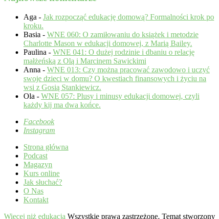
Aga
-
Jak rozpocząć edukację domową? Formalności krok po
kroku.
Basia
-
WNE 060: O zamiłowaniu do książek i metodzie
Charlotte Mason w edukacji domowej, z Marią Bailey.
Paulina
-
WNE 041: O dużej rodzinie i dbaniu o relację
małżeńską z Olą i Marcinem Sawickimi
Anna
-
WNE 013: Czy można pracować zawodowo i uczyć
swoje dzieci w domu? O kwestiach finansowych i życiu na
wsi z Gosią Stankiewicz.
Ola
-
WNE 057: Plusy i minusy edukacji domowej, czyli
każdy kij ma dwa końce.
Facebook
Instagram
Strona główna
Podcast
Magazyn
Kurs online
Jak słuchać?
O Nas
Kontakt
Więcej niż edukacja
Wszystkie prawa zastrzeżone. Temat stworzony