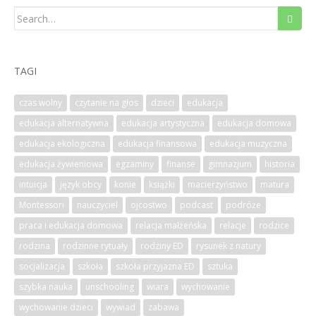
Search
for:
TAGI
czas wolny
czytanie na głos
dzieci
edukacja
edukacja alternatywna
edukacja artystyczna
edukacja domowa
edukacja ekologiczna
edukacja finansowa
edukacja muzyczna
edukacja żywieniowa
egzaminy
finanse
gimnazjum
historia
intuicja
język obcy
konie
książki
macierzyństwo
matura
Montessori
nauczyciel
ojcostwo
podcast
podróże
praca i edukacja domowa
relacja małżeńska
relacje
rodzice
rodzina
rodzinne rytuały
rodziny ED
rysunek z natury
socjalizacja
szkoła
szkoła przyjazna ED
sztuka
szybka nauka
unschooling
wiara
wychowanie
wychowanie dzieci
wywiad
zabawa