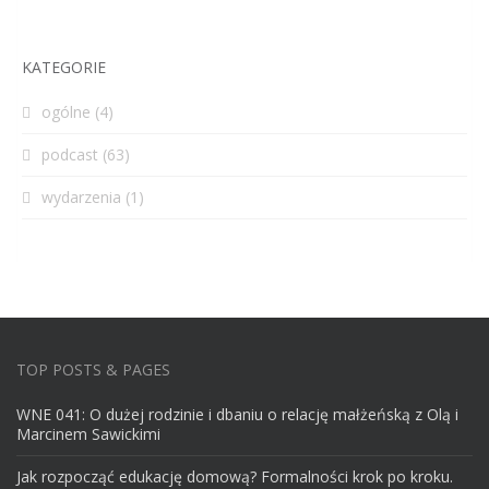
KATEGORIE
ogólne
(4)
podcast
(63)
wydarzenia
(1)
TOP POSTS & PAGES
WNE 041: O dużej rodzinie i dbaniu o relację małżeńską z Olą i
Marcinem Sawickimi
Jak rozpocząć edukację domową? Formalności krok po kroku.