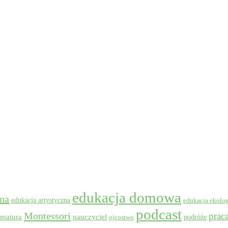
edukacja domowa
wna
edukacja artystyczna
edukacja ekolo
podcast
Montessori
prac
matura
nauczyciel
podróże
ojcostwo