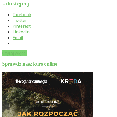
Udostępnij
Facebook
Twitter
Pinterest
LinkedIn
Email
Czytaj więcej
Sprawdź nasz kurs online