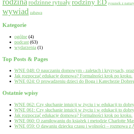
rodzina
rodziny ED
rodzinne rytuały
rysunek z natur
wywiad
zabawa
Kategorie
ogólne
(4)
podcast
(63)
wydarzenia
(1)
Top Posts & Pages
WNE 048: O nauczaniu domowym - zaletach i kryzysach, oraz o 
Jak rozpocząć edukację domową? Formalności krok po kroku.
WNE 024: O prowadzeniu dzieci do Boga i Katechezie Dobrego
Ostatnie wpisy
WNE 062: Czy słuchanie intuicji w życiu i w edukacji to dobr
WNE 061: Czy słuchanie intuicji w życiu i w edukacji to dobr
Jak rozpocząć edukację domową? Formalności krok po kroku.
WNE 060: O zamiłowaniu do książek i metodzie Charlotte Mas
WNE 059: O dawaniu dziecku czasu i wolności – rozmowa z