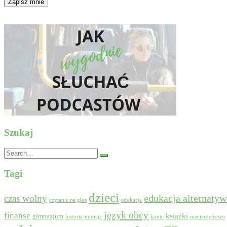
Szukaj
Search
for:
Tagi
dzieci
edukacja alternaty
czas wolny
czytanie na głos
edukacja
język obcy
finanse
książki
gimnazjum
historia
intuicja
konie
macierzyństwo