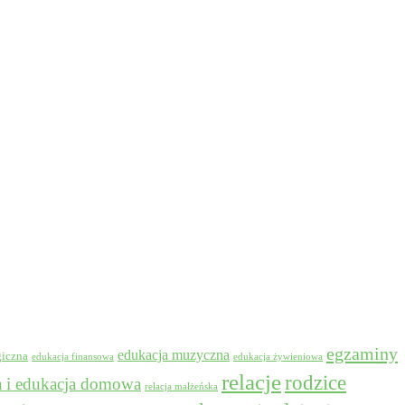
egzaminy
edukacja muzyczna
giczna
edukacja finansowa
edukacja żywieniowa
relacje
rodzice
a i edukacja domowa
relacja małżeńska