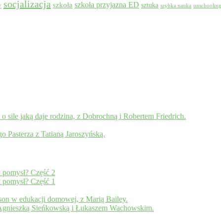
socjalizacja
szkoła przyjazna ED
szkoła
sztuka
y
szybka nauka
unschoolin
sile jaką daje rodzina, z Dobrochną i Robertem Friedrich.
 Pasterza z Tatianą Jaroszyńską.
y pomysł? Część 2
y pomysł? Część 1
on w edukacji domowej, z Marią Bailey.
 Agnieszką Sieńkowską i Łukaszem Wachowskim.