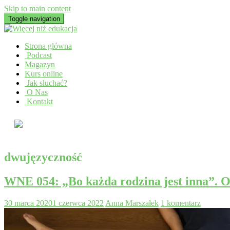
Skip to main content
Toggle navigation
Strona główna
Podcast
Magazyn
Kurs online
Jak słuchać?
O Nas
Kontakt
dwujęzyczność
WNE 054: „Bo każda rodzina jest inna”. 
30 marca 2020
1 czerwca 2022
Anna Marszałek
1 komentarz