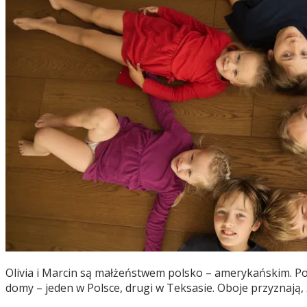
Olivia i Marcin są małżeństwem polsko – amerykańskim. Pozn
domy – jeden w Polsce, drugi w Teksasie. Oboje przyznają, że