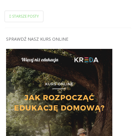
NAWIGACJA
STARSZE POSTY
POSTÓW
SPRAWDŹ NASZ KURS ONLINE