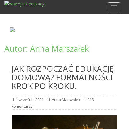
S
TOGGLE
k
i
p
t
o
m
Autor:
Anna Marszałek
a
i
n
JAK ROZPOCZĄĆ EDUKACJĘ
c
DOMOWĄ? FORMALNOŚCI
o
n
KROK PO KROKU.
t
e
1 września 2021
Anna Marszałek
218
n
komentarzy
t