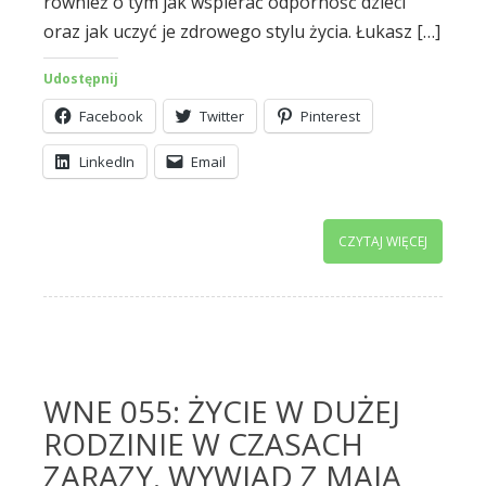
również o tym jak wspierać odporność dzieci
oraz jak uczyć je zdrowego stylu życia. Łukasz […]
Udostępnij
Facebook
Twitter
Pinterest
LinkedIn
Email
CZYTAJ WIĘCEJ
WNE 055: ŻYCIE W DUŻEJ
RODZINIE W CZASACH
ZARAZY. WYWIAD Z MAJĄ