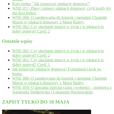
Kurs online "Jak rozpocząć edukację domową?"
WNE 057: Plusy i minusy edukacji domowej, czyli każdy kij
ma dwa końce.
WNE 060: O zamiłowaniu do książek i metodzie Charlotte
Mason w edukacji domowej, z Marią Bailey.
WNE 062: Czy słuchanie intuicji w życiu i w edukacji to
dobry pomysł? Część 2
Ostatnie wpisy
WNE 062: Czy słuchanie intuicji w życiu i w edukacji to
dobry pomysł? Część 2
WNE 061: Czy słuchanie intuicji w życiu i w edukacji to
dobry pomysł? Część 1
Jak rozpocząć edukację domową? Formalności krok po
kroku.
WNE 060: O zamiłowaniu do książek i metodzie Charlotte
Mason w edukacji domowej, z Marią Bailey.
WNE 059: O dawaniu dziecku czasu i wolności – rozmowa z
Agnieszką Sieńkowską i Łukaszem Wachowskim.
ZAPISY TYLKO DO 18 MAJA