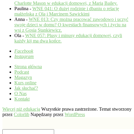
Charlotte Mason w edukacji domowej, z Marią Bailey.
Paulina
-
WNE 041: O dużej rodzinie i dbaniu o relację
małżeńską z Olą i Marcinem Sawickimi
Anna
-
WNE 013: Czy można pracować zawodowo i uczyć
swoje dzieci w domu? O kwestiach finansowych i życiu na
wsi z Gosią Stankiewicz.
Ola
-
WNE 057: Plusy i minusy edukacji domowej, czyli
każdy kij ma dwa końce.
Facebook
Instagram
Strona główna
Podcast
Magazyn
Kurs online
Jak słuchać?
O Nas
Kontakt
Więcej niż edukacja
Wszystkie prawa zastrzeżone. Temat stworzony
przez
Colorlib
Napędzany przez
WordPress