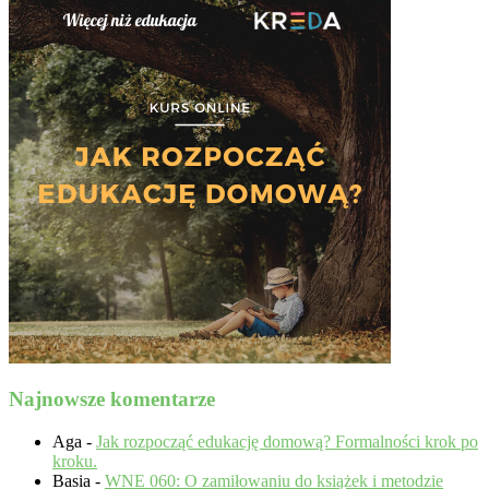
Najnowsze komentarze
Aga
-
Jak rozpocząć edukację domową? Formalności krok po
kroku.
Basia
-
WNE 060: O zamiłowaniu do książek i metodzie