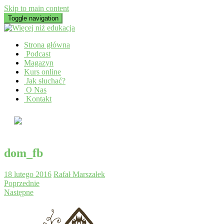
Skip to main content
Toggle navigation
Strona główna
Podcast
Magazyn
Kurs online
Jak słuchać?
O Nas
Kontakt
dom_fb
18 lutego 2016
Rafał Marszałek
Poprzednie
Następne