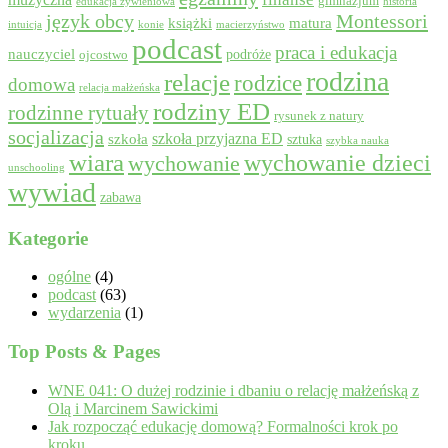
gimnazjum
edukacja żywieniowa
historia
język obcy
Montessori
książki
matura
intuicja
konie
macierzyństwo
podcast
praca i edukacja
nauczyciel
podróże
ojcostwo
rodzina
relacje
rodzice
domowa
relacja małżeńska
rodziny ED
rodzinne rytuały
rysunek z natury
socjalizacja
szkoła przyjazna ED
szkoła
sztuka
szybka nauka
wiara
wychowanie dzieci
wychowanie
unschooling
wywiad
zabawa
Kategorie
ogólne
(4)
podcast
(63)
wydarzenia
(1)
Top Posts & Pages
WNE 041: O dużej rodzinie i dbaniu o relację małżeńską z
Olą i Marcinem Sawickimi
Jak rozpocząć edukację domową? Formalności krok po
kroku.