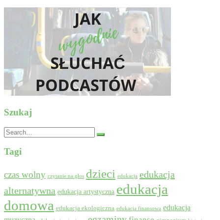
Szukaj
Search
for:
Tagi
dzieci
edukacja
czas wolny
czytanie na głos
edukacja
edukacja
alternatywna
edukacja artystyczna
domowa
edukacja
edukacja ekologiczna
edukacja finansowa
egzaminy
muzyczna
finanse