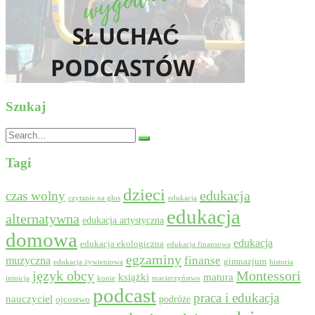
Szukaj
Search
for:
Tagi
dzieci
edukacja
czas wolny
czytanie na głos
edukacja
edukacja
alternatywna
edukacja artystyczna
domowa
edukacja
edukacja ekologiczna
edukacja finansowa
egzaminy
muzyczna
finanse
gimnazjum
edukacja żywieniowa
historia
język obcy
Montessori
książki
matura
intuicja
konie
macierzyństwo
podcast
praca i edukacja
nauczyciel
podróże
ojcostwo