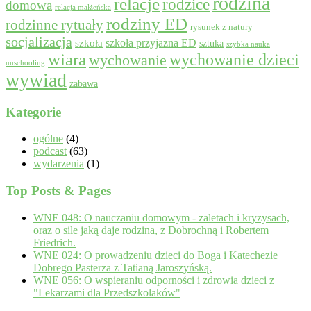
rodzina
relacje
rodzice
domowa
relacja małżeńska
rodziny ED
rodzinne rytuały
rysunek z natury
socjalizacja
szkoła przyjazna ED
szkoła
sztuka
szybka nauka
wiara
wychowanie dzieci
wychowanie
unschooling
wywiad
zabawa
Kategorie
ogólne
(4)
podcast
(63)
wydarzenia
(1)
Top Posts & Pages
WNE 048: O nauczaniu domowym - zaletach i kryzysach,
oraz o sile jaką daje rodzina, z Dobrochną i Robertem
Friedrich.
WNE 024: O prowadzeniu dzieci do Boga i Katechezie
Dobrego Pasterza z Tatianą Jaroszyńską.
WNE 056: O wspieraniu odporności i zdrowia dzieci z
"Lekarzami dla Przedszkolaków"