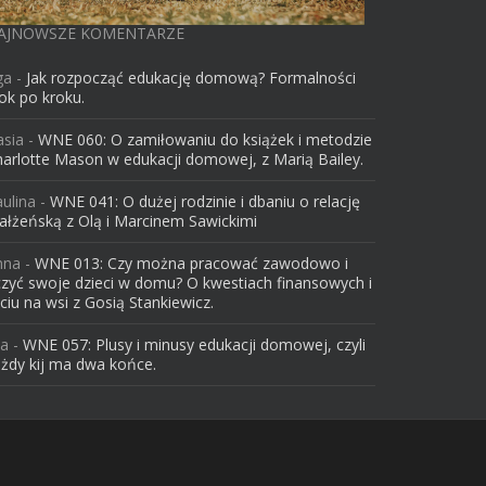
AJNOWSZE KOMENTARZE
ga
-
Jak rozpocząć edukację domową? Formalności
ok po kroku.
asia
-
WNE 060: O zamiłowaniu do książek i metodzie
arlotte Mason w edukacji domowej, z Marią Bailey.
ulina
-
WNE 041: O dużej rodzinie i dbaniu o relację
łżeńską z Olą i Marcinem Sawickimi
nna
-
WNE 013: Czy można pracować zawodowo i
zyć swoje dzieci w domu? O kwestiach finansowych i
ciu na wsi z Gosią Stankiewicz.
la
-
WNE 057: Plusy i minusy edukacji domowej, czyli
żdy kij ma dwa końce.