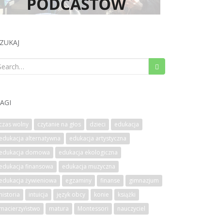
ZUKAJ
earch
or:
AGI
czas wolny
czytanie na głos
dzieci
edukacja
edukacja alternatywna
edukacja artystyczna
edukacja domowa
edukacja ekologiczna
edukacja finansowa
edukacja muzyczna
edukacja żywieniowa
egzaminy
finanse
gimnazjum
historia
intuicja
język obcy
konie
książki
macierzyństwo
matura
Montessori
nauczyciel