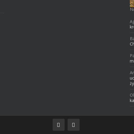
e
N
A
kr
B
Ch
Pa
ma
A
uc
ży
O
ka