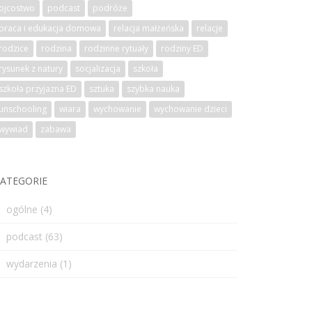
ojcostwo
podcast
podróże
praca i edukacja domowa
relacja małżeńska
relacje
rodzice
rodzina
rodzinne rytuały
rodziny ED
rysunek z natury
socjalizacja
szkoła
szkoła przyjazna ED
sztuka
szybka nauka
unschooling
wiara
wychowanie
wychowanie dzieci
wywiad
zabawa
ATEGORIE
ogólne
(4)
podcast
(63)
wydarzenia
(1)