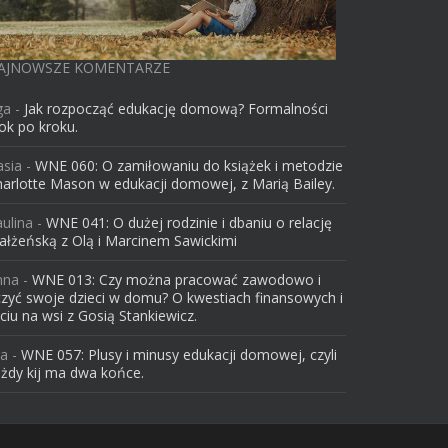
AJNOWSZE KOMENTARZE
ga
-
Jak rozpocząć edukację domową? Formalności
ok po kroku.
asia
-
WNE 060: O zamiłowaniu do książek i metodzie
arlotte Mason w edukacji domowej, z Marią Bailey.
ulina
-
WNE 041: O dużej rodzinie i dbaniu o relację
łżeńską z Olą i Marcinem Sawickimi
nna
-
WNE 013: Czy można pracować zawodowo i
zyć swoje dzieci w domu? O kwestiach finansowych i
ciu na wsi z Gosią Stankiewicz.
la
-
WNE 057: Plusy i minusy edukacji domowej, czyli
żdy kij ma dwa końce.