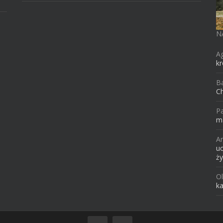
N
A
kr
B
Ch
Pa
ma
A
uc
ży
O
ka