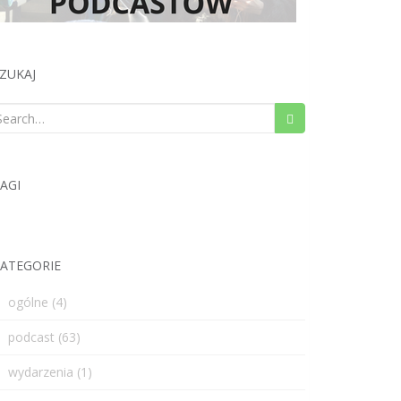
ZUKAJ
earch
or:
AGI
ATEGORIE
ogólne
(4)
podcast
(63)
wydarzenia
(1)