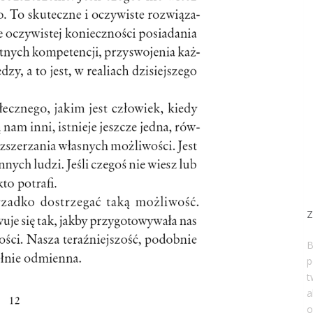
Z
B
p
t
a
o