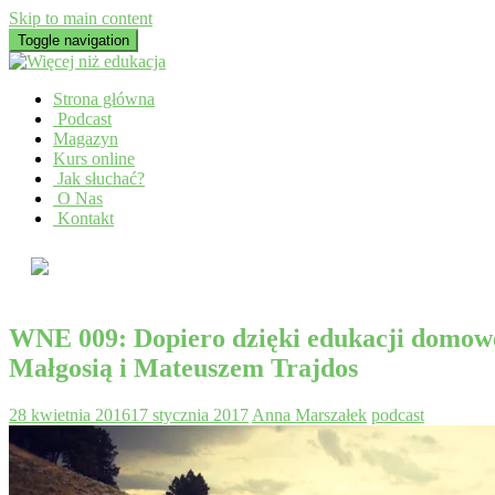
Skip to main content
Toggle navigation
Strona główna
Podcast
Magazyn
Kurs online
Jak słuchać?
O Nas
Kontakt
WNE 009: Dopiero dzięki edukacji domowe
Małgosią i Mateuszem Trajdos
28 kwietnia 2016
17 stycznia 2017
Anna Marszałek
podcast