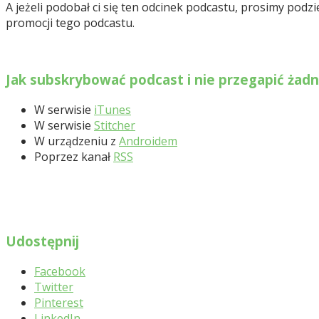
A jeżeli podobał ci się ten odcinek podcastu, prosimy pod
promocji tego podcastu.
Jak subskrybować podcast i nie przegapić żad
W serwisie
iTunes
W serwisie
Stitcher
W urządzeniu z
Androidem
Poprzez kanał
RSS
Udostępnij
Facebook
Twitter
Pinterest
LinkedIn