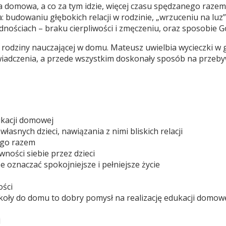
 domowa, a co za tym idzie, więcej czasu spędzanego razem,
: budowaniu głębokich relacji w rodzinie, „wrzuceniu na lu
dnościach – braku cierpliwości i zmęczeniu, oraz sposobie Go
odziny nauczającej w domu. Mateusz uwielbia wycieczki w gór
iadczenia, a przede wszystkim doskonały sposób na przebyw
dukacji domowej
asnych dzieci, nawiązania z nimi bliskich relacji
nego razem
ności siebie przez dzieci
 oznaczać spokojniejsze i pełniejsze życie
ości
szkoły do domu to dobry pomysł na realizację edukacji domow
j