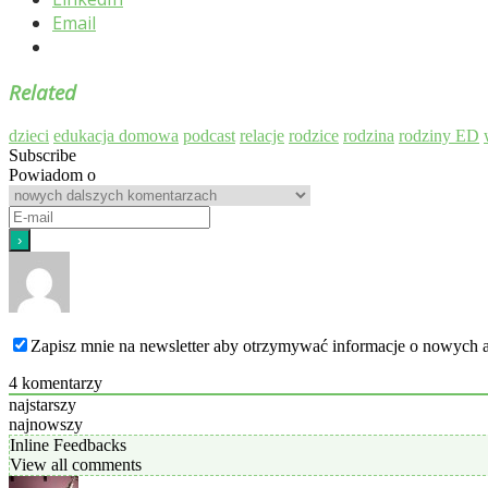
Email
Related
dzieci
edukacja domowa
podcast
relacje
rodzice
rodzina
rodziny ED
Subscribe
Powiadom o
Zapisz mnie na newsletter aby otrzymywać informacje o nowych a
4
komentarzy
najstarszy
najnowszy
Inline Feedbacks
View all comments