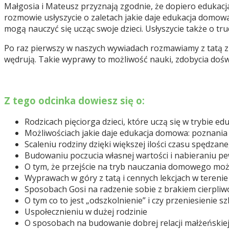
Małgosia i Mateusz przyznają zgodnie, że dopiero edukacja
rozmowie usłyszycie o zaletach jakie daje edukacja domowa
mogą nauczyć się ucząc swoje dzieci. Usłyszycie także o tru
Po raz pierwszy w naszych wywiadach rozmawiamy z tatą z r
wędrują. Takie wyprawy to możliwość nauki, zdobycia dośw
Z tego odcinka dowiesz się o:
Rodzicach pięciorga dzieci, które uczą się w trybie e
Możliwościach jakie daje edukacja domowa: poznania wł
Scaleniu rodziny dzięki większej ilości czasu spędza
Budowaniu poczucia własnej wartości i nabieraniu pew
O tym, że przejście na tryb nauczania domowego może
Wyprawach w góry z tatą i cennych lekcjach w terenie
Sposobach Gosi na radzenie sobie z brakiem cierpliw
O tym co to jest „odszkolnienie” i czy przeniesienie 
Uspołecznieniu w dużej rodzinie
O sposobach na budowanie dobrej relacji małżeńskie