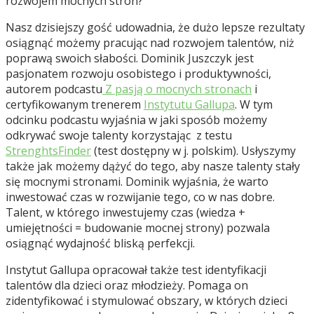
rozwojem mocnych stron?
Nasz dzisiejszy gość udowadnia, że dużo lepsze rezultaty
osiągnąć możemy pracując nad rozwojem talentów, niż
poprawą swoich słabości. Dominik Juszczyk jest
pasjonatem rozwoju osobistego i produktywności,
autorem podcastu
Z pasją o mocnych stronach
i
certyfikowanym trenerem
Instytutu Gallupa
. W tym
odcinku podcastu wyjaśnia w jaki sposób możemy
odkrywać swoje talenty korzystając z testu
StrenghtsFinder
(test dostępny w j. polskim). Usłyszymy
także jak możemy dążyć do tego, aby nasze talenty stały
się mocnymi stronami. Dominik wyjaśnia, że warto
inwestować czas w rozwijanie tego, co w nas dobre.
Talent, w którego inwestujemy czas (wiedza +
umiejętności = budowanie mocnej strony) pozwala
osiągnąć wydajność bliską perfekcji.
Instytut Gallupa opracował także test identyfikacji
talentów dla dzieci oraz młodzieży. Pomaga on
zidentyfikować i stymulować obszary, w których dzieci