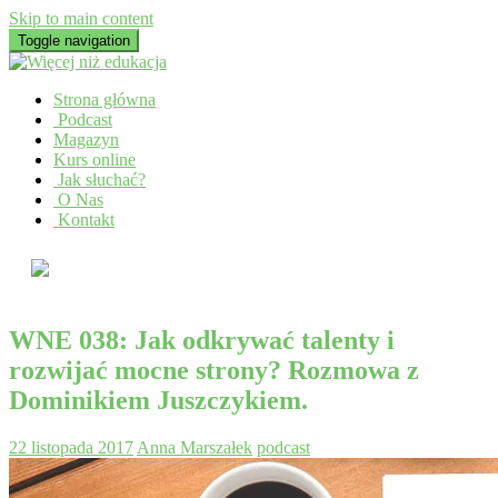
Skip to main content
Toggle navigation
Strona główna
Podcast
Magazyn
Kurs online
Jak słuchać?
O Nas
Kontakt
WNE 038: Jak odkrywać talenty i
rozwijać mocne strony? Rozmowa z
Dominikiem Juszczykiem.
22 listopada 2017
Anna Marszałek
podcast