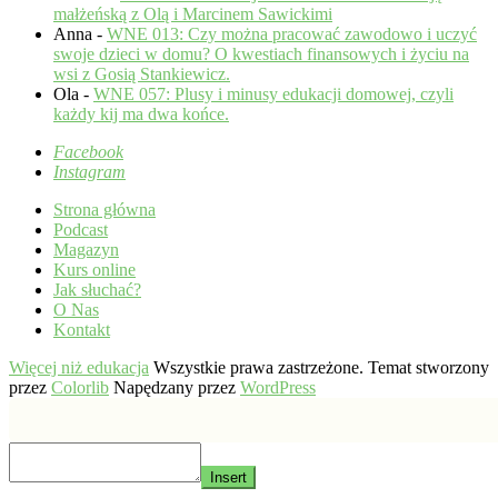
małżeńską z Olą i Marcinem Sawickimi
Anna
-
WNE 013: Czy można pracować zawodowo i uczyć
swoje dzieci w domu? O kwestiach finansowych i życiu na
wsi z Gosią Stankiewicz.
Ola
-
WNE 057: Plusy i minusy edukacji domowej, czyli
każdy kij ma dwa końce.
Facebook
Instagram
Strona główna
Podcast
Magazyn
Kurs online
Jak słuchać?
O Nas
Kontakt
Więcej niż edukacja
Wszystkie prawa zastrzeżone. Temat stworzony
przez
Colorlib
Napędzany przez
WordPress
Insert