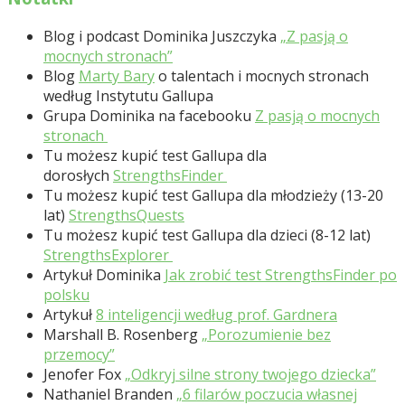
Blog i podcast Dominika Juszczyka
„Z pasją o
mocnych stronach”
Blog
Marty Bary
o talentach i mocnych stronach
według Instytutu Gallupa
Grupa Dominika na facebooku
Z pasją o mocnych
stronach
Tu możesz kupić test Gallupa dla
dorosłych
StrengthsFinder
Tu możesz kupić test Gallupa dla młodzieży (13-20
lat)
StrengthsQuests
Tu możesz kupić test Gallupa dla dzieci (8-12 lat)
StrengthsExplorer
Artykuł Dominika
Jak zrobić test StrengthsFinder po
polsku
Artykuł
8 inteligencji według prof. Gardnera
Marshall B. Rosenberg
„Porozumienie bez
przemocy”
Jenofer Fox
„Odkryj silne strony twojego dziecka”
Nathaniel Branden
„6 filarów poczucia własnej